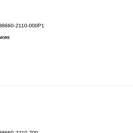
38660-2110-000Р1
MORE
38660-2210-700