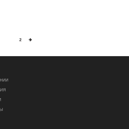
1
2
НИИ
ЦИЯ
И
Ы